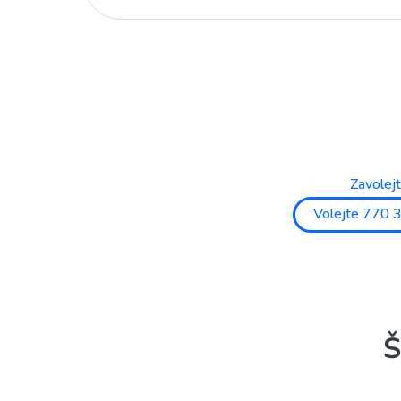
Zavolej
Volejte 770 
Š