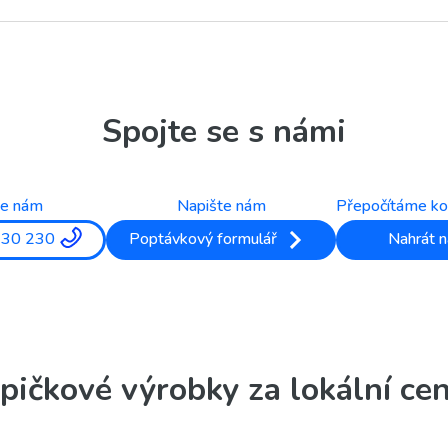
Spojte se s námi
te nám
Napište nám
Přepočítáme ko
330 230
Poptávkový formulář
Nahrát n
pičkové výrobky za lokální ce