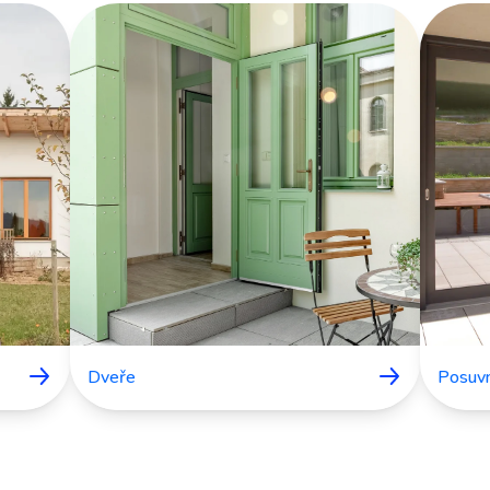
Dveře
Posuv