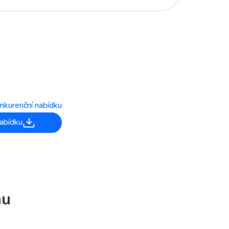
nkurenční nabídku
abídku
nu