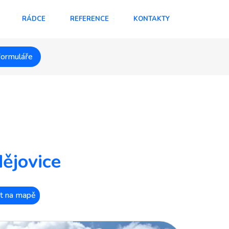
RÁDCE
REFERENCE
KONTAKTY
formuláře
ějovice
it na mapě