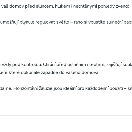
ání váš domov před sluncem, hlukem i nechtěnými pohledy zvenčí:
 umožňují plynule regulovat světlo – ráno si vpustíte sluneční pap
k, který podtrhne vzhled domu. Jsou ideální volbou pro všechny, k
nou ochrannou bariéru. Díky nim si doma užijete klid od hluku ulic
nost oken a nábytku, protože zabraňují působení slunce. Venkovní 
 vždy pod kontrolou. Chrání před oslněním i teplem, zajišťují souk
ešení, které dokonale zapadne do vašeho domova:
klame. Horizontální žaluzie jsou ideální pro každodenní použití – 
mě praktičnosti vynikají i jednoduchou údržbou – stačí je otřít 
osklené plochy, posuvné dveře či francouzská okna. Díky svislý
nadná manipulace a fakt, že se na nich neusazuje tolik prachu – zů
riéru, látkové rolety jsou tou správnou volbou. Nabízejí širokou 
sou rolety den-noc, které kombinují stínění i prosvětlení v jedno