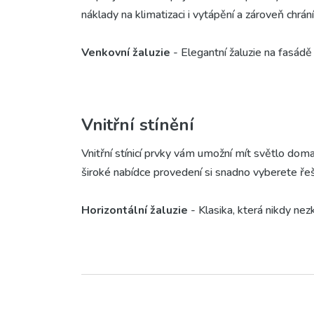
náklady na klimatizaci i vytápění a zároveň chr
Venkovní žaluzie
- Elegantní žaluzie na fasádě
tepelné pohody získáte i moderní designový prve
Venkovní rolety
- Rolety vytvoří před okny pev
příjemný chládek. Navíc výrazně prodlužují život
Vnitřní stínění
nemovitosti.
Vnitřní stínicí prvky vám umožní mít světlo doma
široké nabídce provedení si snadno vyberete ř
Horizontální žaluzie
- Klasika, která nikdy nez
polohy a světlo tak regulovat opravdu jemně. Kro
Vertikální žaluzie
- Skvělé řešení pro velké pr
a zároveň působí velmi elegantně. Výhodou je i s
Látkové rolety
- Pokud toužíte po útulném inte
zcela zatemňující varianty. Obzvlášť oblíbené j