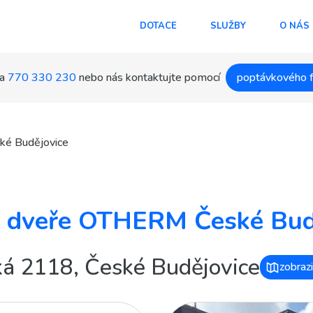
DOTACE
SLUŽBY
O NÁS
a
770 330 230
nebo nás kontaktujte pomocí
poptávkového 
é Budějovice
 dveře OTHERM České Bud
ká 2118, České Budějovice
zobraz