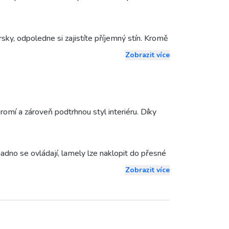
rsky, odpoledne si zajistíte příjemný stín. Kromě
do chtějí spojit funkčnost s estetikou.
Zobrazit více
e, v noci větší bezpečí a v horkých dnech
rolety tak zvyšují komfort i hodnotu celé
romí a zároveň podtrhnou styl interiéru. Díky
snadno se ovládají, lamely lze naklopit do přesné
vlhkým hadříkem a vypadají jako nové.
Zobrazit více
m lamelám dokáží poskytnout dokonalé zastínění
stávají tak dlouho čisté a svěží.
paletu látek a vzorů, od jemně průsvitných až po
m. Mnohé z látek lze dokonce snadno sejmout a