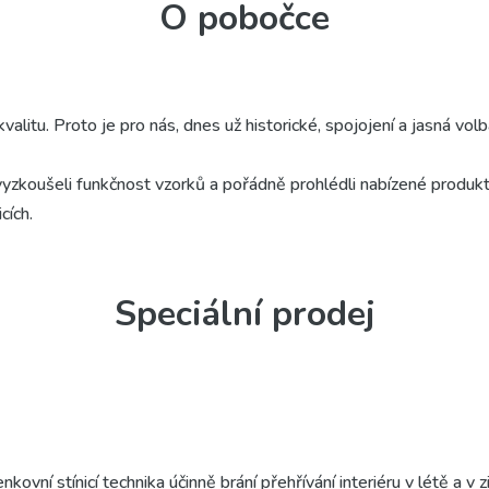
O pobočce
litu. Proto je pro nás, dnes už historické, spojojení a jasná 
 vyzkoušeli funkčnost vzorků a pořádně prohlédli nabízené produ
cích.
Speciální prodej
ovní stínicí technika účinně brání přehřívání interiéru v létě a v