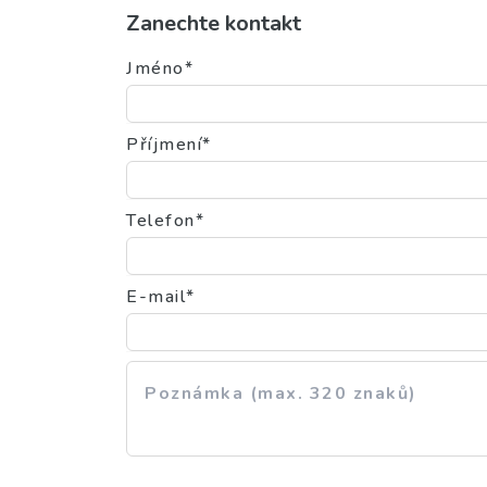
vyprat, takže si doma udržíte perfektní čistotu i s
Zanechte kontakt
Jméno*
Příjmení*
Telefon*
E-mail*